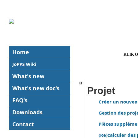
Home
KLIK 
JoPPS Wiki
What's new
What's new
doc's
Projet
FAQ's
Créer un nouvea
Downloads
Gestion des proje
Contact
Pièces supplémen
(Re)calculer des 