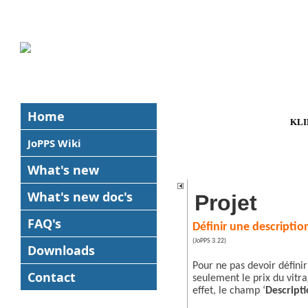
Home
KLI
JoPPS Wiki
What's new
What's new
doc's
Projet
FAQ's
Définir une description
(JoPPS 3.22)
Downloads
Pour ne pas devoir définir
Contact
seulement le prix du vitra
effet, le champ ‘
Descript