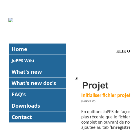
Home
KLIK 
JoPPS Wiki
What's new
What's new
doc's
Projet
FAQ's
Initialiser fichier proje
(JoPPS 3.22)
Downloads
En quittant JoPPS de faço
Contact
plus récente que le fichie
complet en ouvrant de no
ajoutée au tab ‘
Enregist