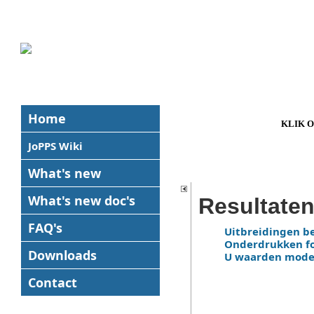
Home
KLIK 
JoPPS Wiki
What's new
What's new
doc's
Resultate
FAQ's
Uitbreidingen b
Onderdrukken fo
Downloads
U waarden model
Contact