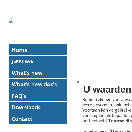
Home
JoPPS Wiki
What's new
What's new
doc's
U waarden 
FAQ's
Bij het rekenen van U waa
werd gevonden, ook indien
Downloads
Voortaan kan de gebruiker
verschijnen als bepaalde 
Contact
met het veld ‘
Foutmeldin
In het scherm ‘
U waarde p