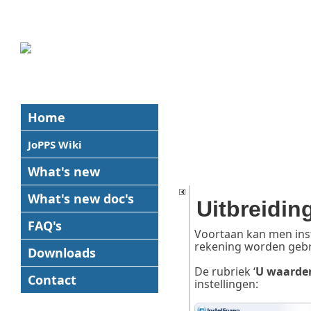
Home
JoPPS Wiki
What's new
What's new
doc's
Uitbreidin
FAQ's
Voortaan kan men inst
rekening worden gebr
Downloads
De rubriek ‘
U waarde
Contact
instellingen: