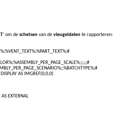
RT
’ om de
schetsen
van de
vleugeldelen
te rapporteren:
;%VENT_TEXT%;%PART_TEXT%;#
%ASSEMBLY_PER_PAGE_SCALE%;;;;;;#
_PER_PAGE_SCENARIO%;;%BATCHTYPE%;#
AY AS IMGREF(0,0,0)
S EXTERNAL