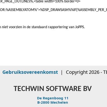
R_PAGE_OUTLINES%,<table width=100% border=0>
ITOR:%ASSEMBLYATOM%">%DSP_DRAWSASH%%IF{%ASSEMBLY_PER_PA
n niet voorzien in de standaard rapportering van JoPPS.
|
Gebruiksovereenkomst
|
Copyright 2026 - 
TECHWIN SOFTWARE BV
De Regenboog 11
B-2800 Mechelen