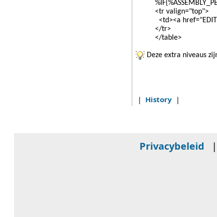
%IF{%ASSEMBLY_PE
<tr valign="top">
<td><a href="ED
</tr>
</table>
Deze extra niveaus zij
|
History
|
Privacybeleid