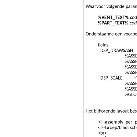
Waarvoor volgende para
%VENT_TEXT%
cod
%PART_TEXT%
cod
Onderstaande een voorbeel
fields
DSP_DRAWSASH =
%ASSEMBLY_PE
%ASSEMBLY_PER
%ASSEMBLY_PER
%ASSEMBLY_PER_
DSP_SCALE ="SC
%ASSEMBLY_PE
%ASSEMBLY_PE
%GLOBAL_OUTLI
Het bijhorende layout bes
<!--assembly_per_
<!--Groep/blad: schets-
<br>