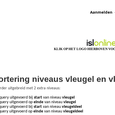
Aanmelden
KLIK OP HET LOGO HIERBOVEN VOO
ortering niveaus vleugel en v
rder uitgebreid met 2 extra niveaus:
uery uitgevoerd bij
start
van niveau
vleugel
uery uitgevoerd op
einde
van niveau
vleugel
query uitgevoerd bij
start
van niveau
vleugeldeel
uery uitgevoerd op
einde
van niveau
vleugeldeel