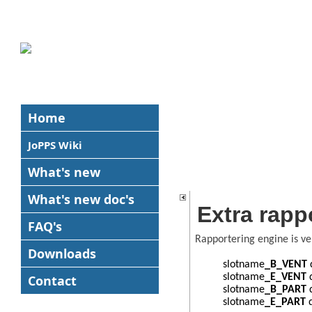
Home
JoPPS Wiki
What's new
What's new
doc's
Extra rapp
FAQ's
Rapportering engine is ve
Downloads
slotname
_B_VENT
q
slotname
_E_VENT
q
Contact
slotname
_B_PART
slotname
_E_PART
q