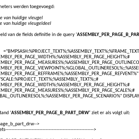
meters werden toegevoegd:
e van huidige vleugel
e van huidige vleugeldeel
d van de fields definitie in de query ‘
ASSEMBLY_PER_PAGE_B_PA
"BMPSASH:%PROJECT_TEXT%;%ASSEMBLY_TEXT%;%FRAME_TEXT%
R_PAGE_WIDTH%;%ASSEMBLY_PER_PAGE_HEIGHT%;#
_PAGE_MEASURES%;%ASSEMBLY_PER_PAGE_OUTLINECOLOR%;
_PAGE_VIEWPOINT%;%GLOBAL_OUTLINERESOL%;;%ASSEMBLY
PAGE_REFFRAME%;%ASSEMBLY_PER_PAGE_REFVENT%" DISPL
ALE:%PROJECT_TEXT%;%ASSEMBLY_TEXT%;;#
R_PAGE_WIDTH%;%ASSEMBLY_PER_PAGE_HEIGHT%;#
R_PAGE_MEASURES%;%ASSEMBLY_PER_PAGE_SCALE%;#
NERESOL%;%ASSEMBLY_PER_PAGE_SCENARIO%" DISPLAY A
tand ‘
ASSEMBLY_PER_PAGE_B_PART_DRW’
ziet er als volgt uit:
page_b_part_drw-->
-------------------------------------------------------->