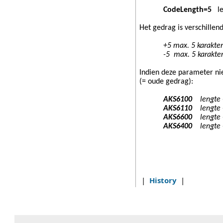
CodeLength=5
len
Het gedrag is verschillen
+5 max. 5 karakters en
-5 max. 5 karakters en
Indien deze parameter nie
(= oude gedrag):
AKS6100
lengte 
AKS6110
lengte 
AKS6600
lengte 
AKS6400
lengte 
|
History
|