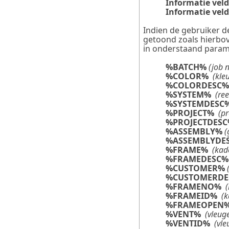
Informatie vel
Informatie veld
Indien de gebruiker de
getoond zoals hierbo
in onderstaand param
%BATCH%
(job 
%COLOR%
(kle
%COLORDESC%
%SYSTEM%
(ree
%SYSTEMDESC
%PROJECT%
(p
%PROJECTDES
%ASSEMBLY%
(
%ASSEMBLYDE
%FRAME%
(kad
%FRAMEDESC%
%CUSTOMER%
%CUSTOMERD
%FRAMENO%
%FRAMEID%
(
%FRAMEOPEN
%VENT%
(vleug
%VENTID%
(vl