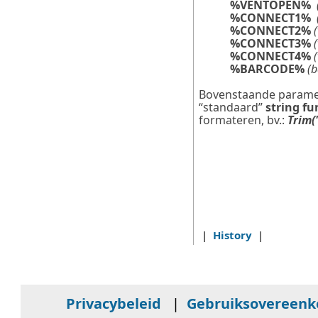
%VENTOPEN%
%CONNECT1%
%CONNECT2%
%CONNECT3%
(
%CONNECT4%
%BARCODE%
(b
Bovenstaande paramet
“standaard”
string fu
formateren, bv.:
Trim
|
History
|
Privacybeleid
|
Gebruiksovereen