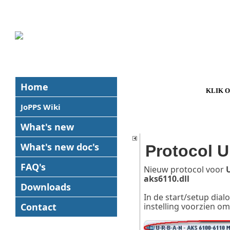
Home
KLIK 
JoPPS Wiki
What's new
What's new
doc's
Protocol 
FAQ's
Nieuw protocol voor
aks6110.dll
Downloads
In de start/setup dial
Contact
instelling voorzien o