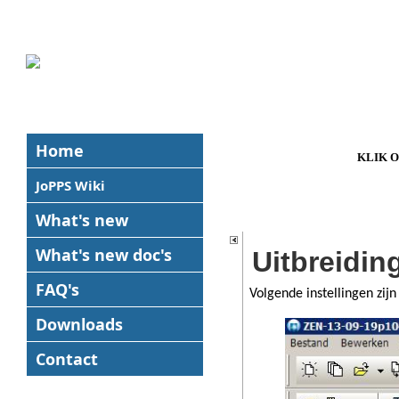
Home
KLIK 
JoPPS Wiki
What's new
What's new
doc's
Uitbreidin
FAQ's
Volgende instellingen zijn
Downloads
Contact