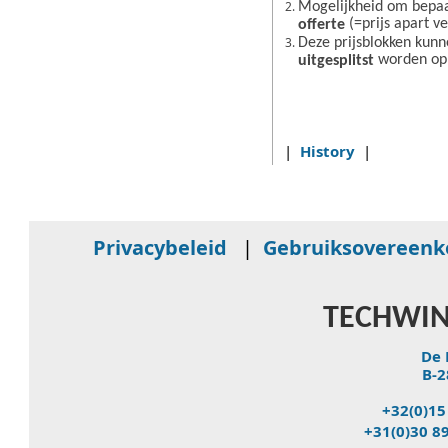
Mogelijkheid om bepa
(=prijs apart v
offerte
Deze prijsblokken kun
worden o
uitgesplitst
|
History
|
Privacybeleid
|
Gebruiksovereen
TECHWIN
De 
B-2
+32(0)15
+31(0)30 8