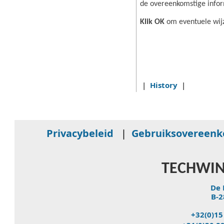
de overeenkomstige infor
Klik OK
om eventuele wijz
|
History
|
Privacybeleid
|
Gebruiksovereen
TECHWIN
De 
B-2
+32(0)15