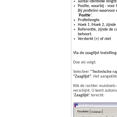
aantal identieke lengte
Positie, waarbij - voor
Bij profielen waarvoor 
‘
Positie’
.
Profiellengte
Hoek 1 /Hoek 2, zijnde
Referentie, zijnde de c
behoort.
Versterkt (+) of niet
Via de zaaglijst instelli
Doe als volgt:
Selecteer
“Technische r
“Zaaglijst”.
Het aangeklik
Klik de rechter muistoets
verschijnt. U komt automa
‘
Zaaglijst’
terecht: