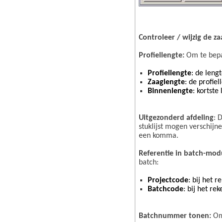
Controleer / wijzig de zaa
Profiellengte:
Om te bepa
Profiellengte
: de leng
Zaaglengte
: de profie
Binnenlengte
: kortste
Uitgezonderd afdeling
: 
stuklijst mogen verschij
een komma.
Referentie in batch-mod
batch:
Projectcode
: bij het 
Batchcode
: bij het re
Batchnummer tonen:
Om