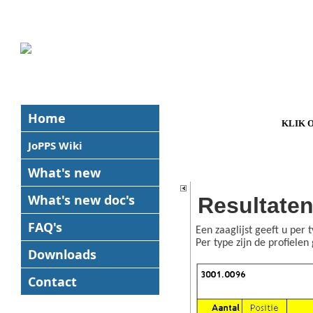
Home
KLIK 
JoPPS Wiki
What's new
What's new
doc's
Resultaten
FAQ's
Een zaaglijst geeft u per 
Per type zijn de profielen
Downloads
Contact