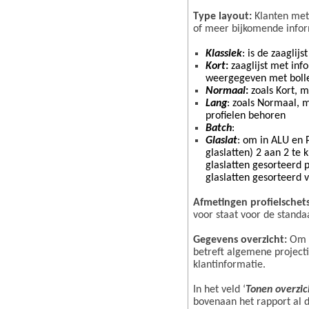
Type layout:
Klanten me
of meer bijkomende infor
Klassiek
: is de zaaglij
Kort
:
zaaglijst met inf
weergegeven met bolle
Normaal
:
zoals Kort, m
Lang
: zoals Normaal, 
profielen behoren
Batch
:
Glaslat
: om in ALU en 
glaslatten) 2 aan 2 te 
glaslatten gesorteerd 
glaslatten gesorteerd v
Afmetingen profielschet
voor staat voor de stand
Gegevens overzicht:
Om t
betreft algemene projecti
klantinformatie.
In het veld ‘
Tonen overzic
bovenaan het rapport al da