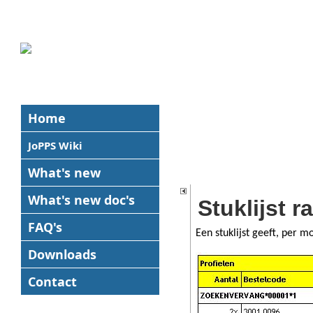
Home
JoPPS Wiki
What's new
What's new
doc's
Stuklijst r
FAQ's
Een stuklijst geeft, per m
Downloads
Contact