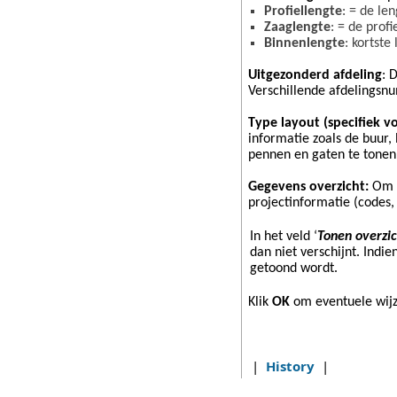
Profiellengte
: = de le
Zaaglengte
: = de prof
Binnenlengte
: kortste
Uitgezonderd afdeling
: 
Verschillende afdelings
Type layout (specifiek 
informatie zoals de buur,
pennen en gaten te tonen o
Gegevens overzicht:
Om t
projectinformatie (codes, 
In het veld ‘
Tonen overzi
dan niet verschijnt. Indi
getoond wordt.
Klik
OK
om eventuele wijz
|
History
|