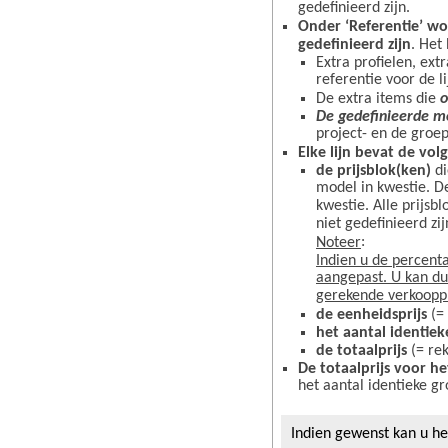
gedefinieerd zijn.
Onder ‘Referentie’ wo
gedefinieerd zijn
. Het 
Extra profielen, ext
referentie voor de l
De extra items die
o
De gedefinieerde m
project- en de groe
Elke lijn bevat de vol
de prijsblok(ken)
di
model in kwestie. De
kwestie. Alle prijs
niet gedefinieerd zi
:
Noteer
Indien u de percent
aangepast. U kan du
gerekende verkooppr
de eenheidsprijs
(= 
het aantal identiek
de totaalprijs
(= rek
De totaalprijs voor h
het aantal identieke g
Indien gewenst kan u he