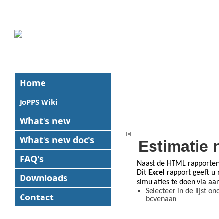
Home
JoPPS Wiki
What's new
What's new
doc's
Estimatie 
FAQ's
Naast de HTML rapporten
Dit
Excel
rapport geeft u 
Downloads
simulaties te doen via aa
Selecteer in de lijst on
Contact
bovenaan