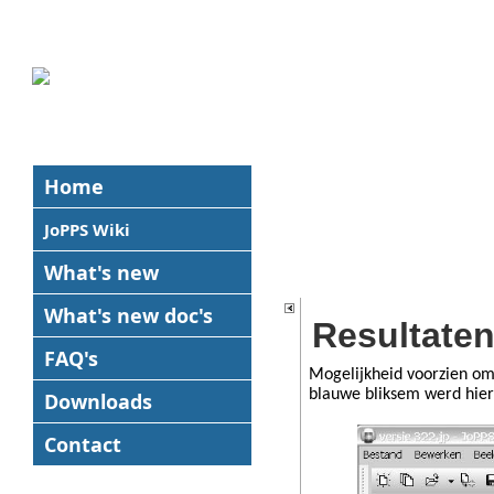
Home
JoPPS Wiki
What's new
What's new
doc's
Resultaten
FAQ's
Mogelijkheid voorzien om
blauwe bliksem werd hierv
Downloads
Contact