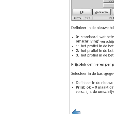
Definieer in de nieuwe ko
0
: standaard, wat bete
omschrijving’
verschij
1
: het profiel in de b
2:
het profiel in de be
3
: het profiel in de b
Prijsblok
definiëren
per p
Selecteer in de basisgeg
Definieer in de nieuwe
Prijsblok = 0
maakt dat 
verschijnt de omschrijv