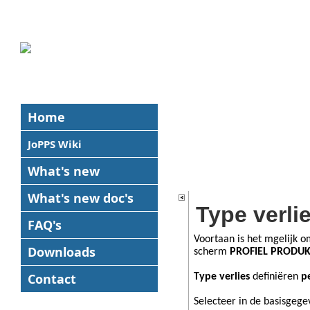
Home
JoPPS Wiki
What's new
What's new
doc's
Type verlie
FAQ's
Voortaan is het mgelijk o
Downloads
scherm
PROFIEL PRODU
Contact
Type verlies
definiëren
pe
Selecteer in de basisgeg